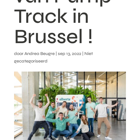
Track in
Brussel !
door
Andrea Beugre
|
sep 13, 2022
| Niet
gecategoriseerd